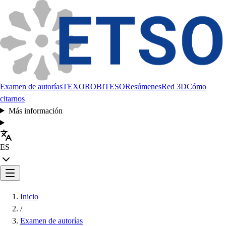
Examen de autorías
TEXORO
BITESO
Resúmenes
Red 3D
Cómo
citarnos
Más información
ES
Inicio
/
Examen de autorías