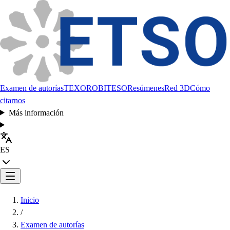
Examen de autorías
TEXORO
BITESO
Resúmenes
Red 3D
Cómo
citarnos
Más información
ES
Inicio
/
Examen de autorías