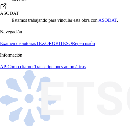
ASODAT
Estamos trabajando para vincular esta obra con
ASODAT
.
Navegación
Examen de autorías
TEXORO
BITESO
Repercusión
Información
API
Cómo citarnos
Transcripciones automáticas