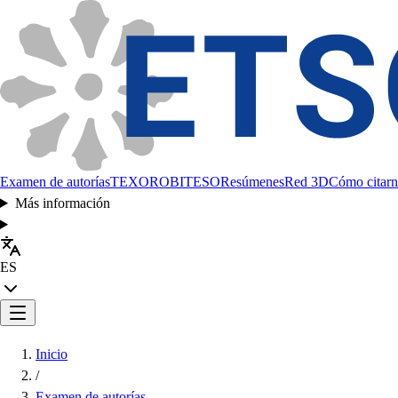
Examen de autorías
TEXORO
BITESO
Resúmenes
Red 3D
Cómo citarn
Más información
ES
Inicio
/
Examen de autorías