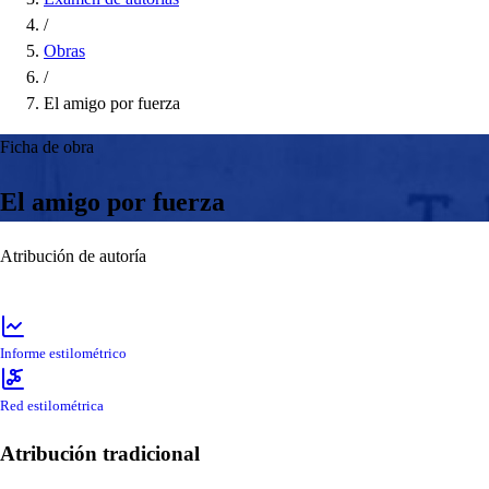
/
Obras
/
El amigo por fuerza
Ficha de obra
El amigo por fuerza
Atribución de autoría
Informe estilométrico
Red estilométrica
Atribución tradicional