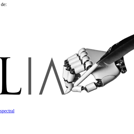
 de:
spectral