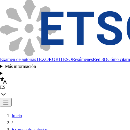
Examen de autorías
TEXORO
BITESO
Resúmenes
Red 3D
Cómo citarn
Más información
ES
Inicio
/
Examen de autorías