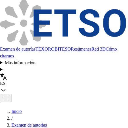
Examen de autorías
TEXORO
BITESO
Resúmenes
Red 3D
Cómo
citarnos
Más información
ES
Inicio
/
Examen de autorías