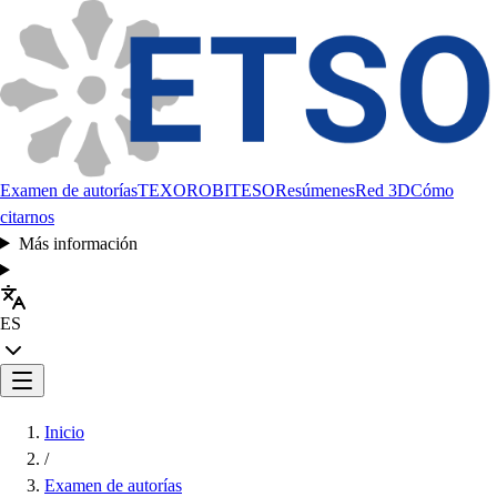
Examen de autorías
TEXORO
BITESO
Resúmenes
Red 3D
Cómo
citarnos
Más información
ES
Inicio
/
Examen de autorías