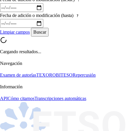
?
Fecha de adición o modificación (hasta)
?
Limpiar campos
Buscar
Cargando resultados...
Navegación
Examen de autorías
TEXORO
BITESO
Repercusión
Información
API
Cómo citarnos
Transcripciones automáticas