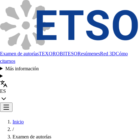
Examen de autorías
TEXORO
BITESO
Resúmenes
Red 3D
Cómo
citarnos
Más información
ES
Inicio
/
Examen de autorías