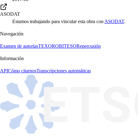
ASODAT
Estamos trabajando para vincular esta obra con
ASODAT
.
Navegación
Examen de autorías
TEXORO
BITESO
Repercusión
Información
API
Cómo citarnos
Transcripciones automáticas