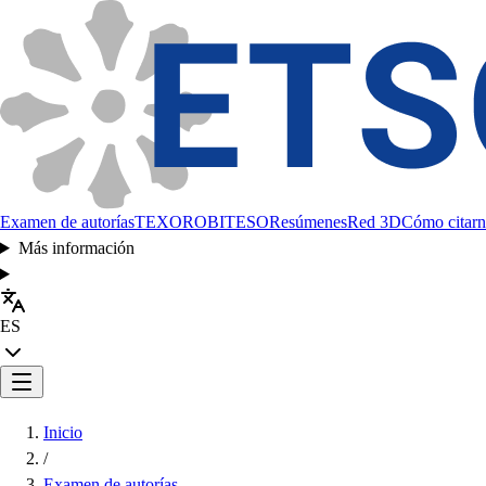
Examen de autorías
TEXORO
BITESO
Resúmenes
Red 3D
Cómo citarn
Más información
ES
Inicio
/
Examen de autorías