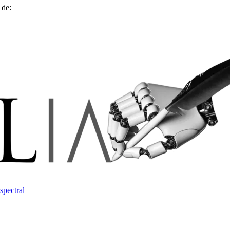
 de:
spectral