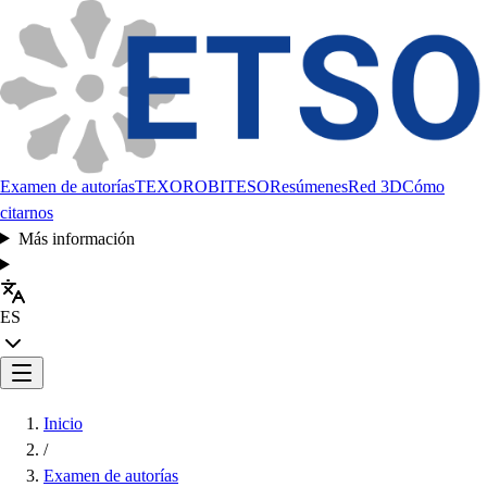
Examen de autorías
TEXORO
BITESO
Resúmenes
Red 3D
Cómo
citarnos
Más información
ES
Inicio
/
Examen de autorías