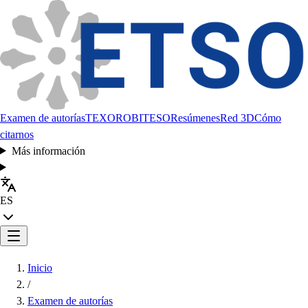
Examen de autorías
TEXORO
BITESO
Resúmenes
Red 3D
Cómo
citarnos
Más información
ES
Inicio
/
Examen de autorías