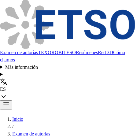
Examen de autorías
TEXORO
BITESO
Resúmenes
Red 3D
Cómo
citarnos
Más información
ES
Inicio
/
Examen de autorías