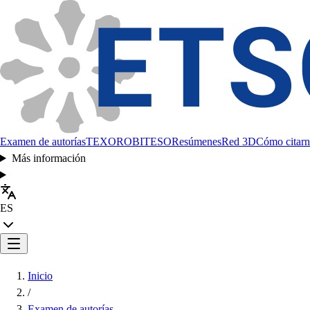
Examen de autorías
TEXORO
BITESO
Resúmenes
Red 3D
Cómo citarn
Más información
ES
Inicio
/
Examen de autorías