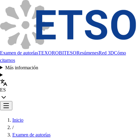
Examen de autorías
TEXORO
BITESO
Resúmenes
Red 3D
Cómo
citarnos
Más información
ES
Inicio
/
Examen de autorías