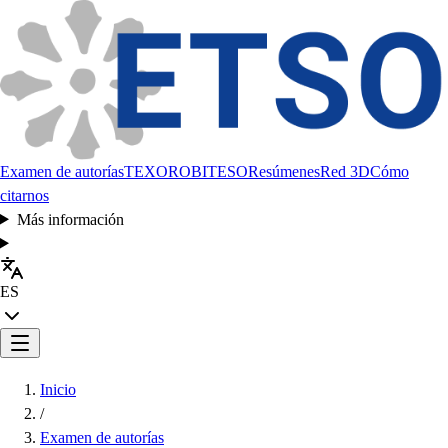
Examen de autorías
TEXORO
BITESO
Resúmenes
Red 3D
Cómo
citarnos
Más información
ES
Inicio
/
Examen de autorías