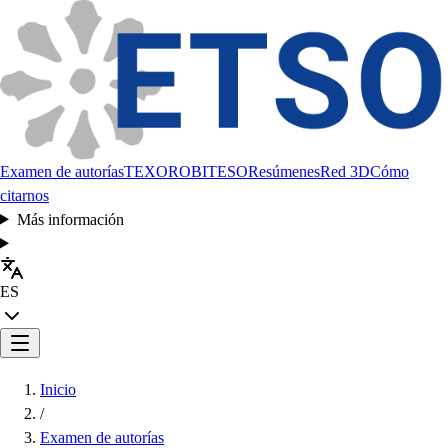
Examen de autorías
TEXORO
BITESO
Resúmenes
Red 3D
Cómo
citarnos
Más información
ES
Inicio
/
Examen de autorías