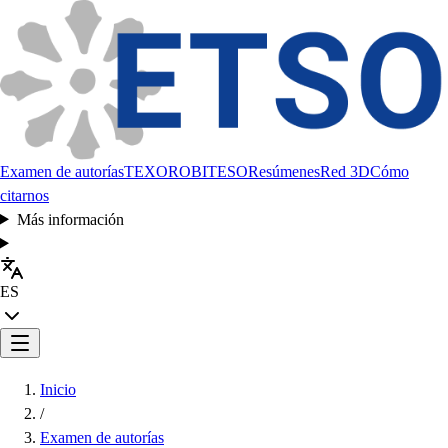
Examen de autorías
TEXORO
BITESO
Resúmenes
Red 3D
Cómo
citarnos
Más información
ES
Inicio
/
Examen de autorías