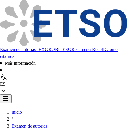
Examen de autorías
TEXORO
BITESO
Resúmenes
Red 3D
Cómo
citarnos
Más información
ES
Inicio
/
Examen de autorías