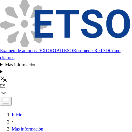
Examen de autorías
TEXORO
BITESO
Resúmenes
Red 3D
Cómo
citarnos
Más información
ES
Inicio
/
Más información