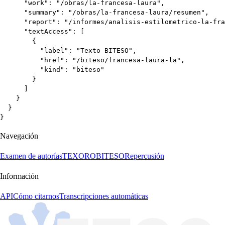
      "work": "/obras/la-francesa-laura",

      "summary": "/obras/la-francesa-laura/resumen",

      "report": "/informes/analisis-estilometrico-la-fra
      "textAccess": [

        {

          "label": "Texto BITESO",

          "href": "/biteso/francesa-laura-la",

          "kind": "biteso"

        }

      ]

    }

  }

}
Navegación
Examen de autorías
TEXORO
BITESO
Repercusión
Información
API
Cómo citarnos
Transcripciones automáticas