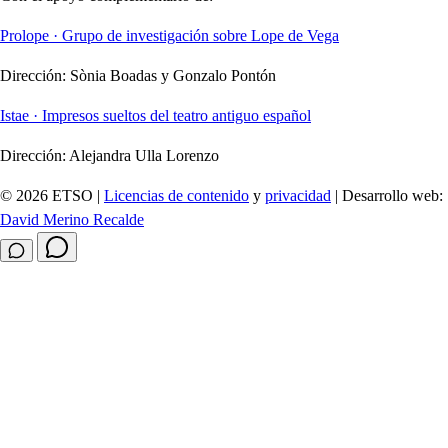
Prolope · Grupo de investigación sobre Lope de Vega
Dirección:
Sònia Boadas y Gonzalo Pontón
Istae · Impresos sueltos del teatro antiguo español
Dirección:
Alejandra Ulla Lorenzo
© 2026 ETSO |
Licencias de contenido
y
privacidad
| Desarrollo web:
David Merino Recalde