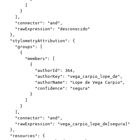
          ]

        }

      ],

      "connector": "and",

      "rawExpression": "desconocido"

    },

    "stylometryAttribution": {

      "groups": [

        {

          "members": [

            {

              "authorId": 364,

              "authorKey": "vega_carpio_lope_de",

              "authorName": "Lope de Vega Carpio",

              "confidence": "segura"

            }

          ]

        }

      ],

      "connector": "and",

      "rawExpression": "vega_carpio_lope_de[segura]"

    },

    "resources": {
