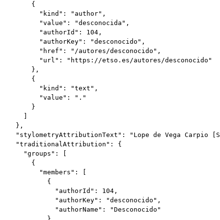
        {

          "kind": "author",

          "value": "desconocida",

          "authorId": 104,

          "authorKey": "desconocido",

          "href": "/autores/desconocido",

          "url": "https://etso.es/autores/desconocido"

        },

        {

          "kind": "text",

          "value": "."

        }

      ]

    },

    "stylometryAttributionText": "Lope de Vega Carpio [S
    "traditionalAttribution": {

      "groups": [

        {

          "members": [

            {

              "authorId": 104,

              "authorKey": "desconocido",

              "authorName": "Desconocido"

            }
