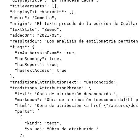
    "displayTitle": "La francesa Laura",

    "titleVariants": [],

    "displayTitleVariants": [],

    "genre": "Comedia",

    "origin": "El texto procede de la edición de Cuéllar
    "textState": "Bueno",

    "addedOn": "2021/03",

    "resultado1": "Los analisis de estilometria permiten
    "flags": {

      "inAuthorshipExam": true,

      "hasSummary": true,

      "hasReport": true,

      "hasTextAccess": true

    },

    "traditionalAttributionText": "Desconocido",

    "traditionalAttributionPhrase": {

      "text": "Obra de atribución desconocida.",

      "markdown": "Obra de atribución [desconocida](http
      "html": "Obra de atribución <a href=\"/autores/des
      "parts": [

        {

          "kind": "text",

          "value": "Obra de atribución "

        },
