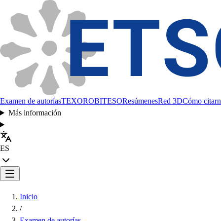
Examen de autorías
TEXORO
BITESO
Resúmenes
Red 3D
Cómo citarn
Más información
ES
Inicio
/
Examen de autorías