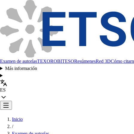
Examen de autorías
TEXORO
BITESO
Resúmenes
Red 3D
Cómo citarn
Más información
ES
Inicio
/
Examen de autorías