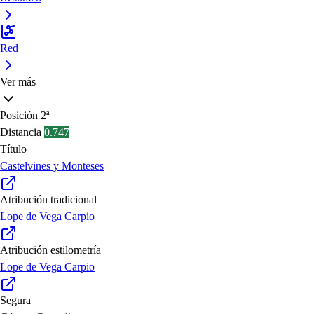
Red
Ver más
Posición
2ª
Distancia
0.747
Título
Castelvines y Monteses
Atribución tradicional
Lope de Vega Carpio
Atribución estilometría
Lope de Vega Carpio
Segura