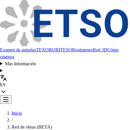
Examen de autorías
TEXORO
BITESO
Resúmenes
Red 3D
Cómo
citarnos
Más información
ES
Inicio
/
Red de obras (BETA)