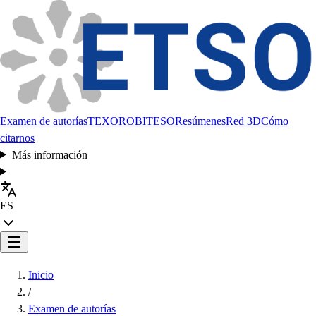
Examen de autorías
TEXORO
BITESO
Resúmenes
Red 3D
Cómo
citarnos
Más información
ES
Inicio
/
Examen de autorías