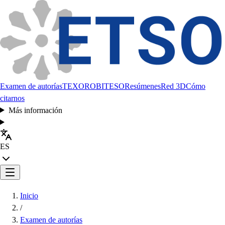
Examen de autorías
TEXORO
BITESO
Resúmenes
Red 3D
Cómo
citarnos
Más información
ES
Inicio
/
Examen de autorías