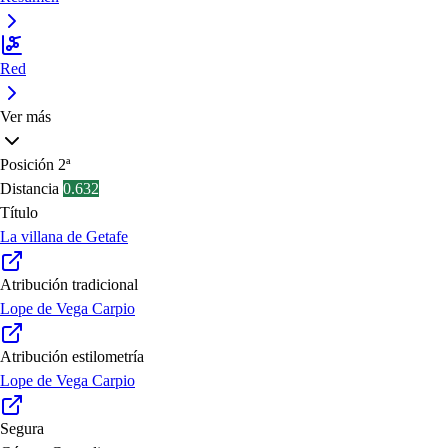
Red
Ver más
Posición
2ª
Distancia
0.632
Título
La villana de Getafe
Atribución tradicional
Lope de Vega Carpio
Atribución estilometría
Lope de Vega Carpio
Segura