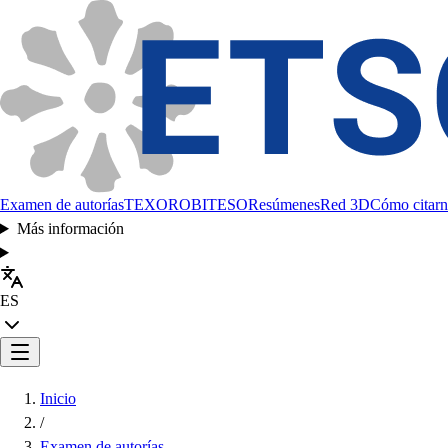
Examen de autorías
TEXORO
BITESO
Resúmenes
Red 3D
Cómo citarn
Más información
ES
Inicio
/
Examen de autorías