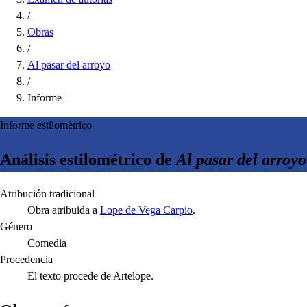
/
Obras
/
Al pasar del arroyo
/
Informe
Informe estilométrico
Análisis estilométrico de
Al pasar del arroyo
Atribución tradicional
Obra atribuida a
Lope de Vega Carpio
.
Género
Comedia
Procedencia
El texto procede de Artelope.