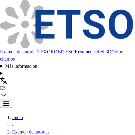
Examen de autorías
TEXORO
BITESO
Resúmenes
Red 3D
Cómo
citarnos
Más información
ES
Inicio
/
Examen de autorías