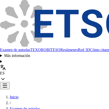
Examen de autorías
TEXORO
BITESO
Resúmenes
Red 3D
Cómo citarn
Más información
ES
Inicio
/
Examen de autorías