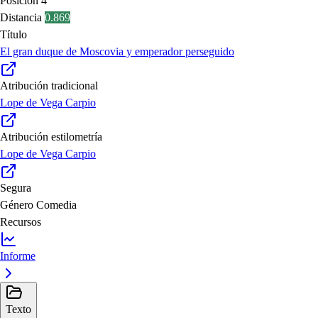
Posición
4ª
Distancia
0.869
Título
El gran duque de Moscovia y emperador perseguido
Atribución tradicional
Lope de Vega Carpio
Atribución estilometría
Lope de Vega Carpio
Segura
Género
Comedia
Recursos
Informe
Texto