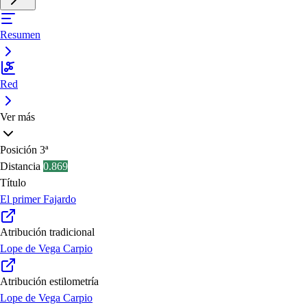
Resumen
Red
Ver más
Posición
3ª
Distancia
0.869
Título
El primer Fajardo
Atribución tradicional
Lope de Vega Carpio
Atribución estilometría
Lope de Vega Carpio