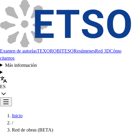
Examen de autorías
TEXORO
BITESO
Resúmenes
Red 3D
Cómo
citarnos
Más información
ES
Inicio
/
Red de obras (BETA)