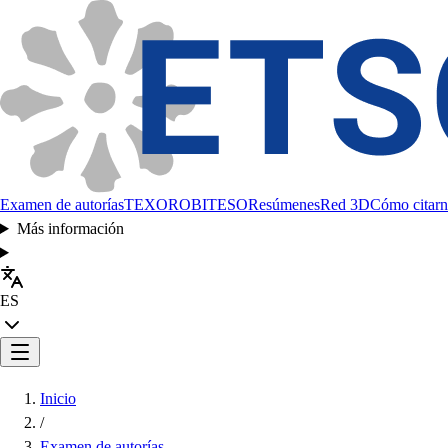
Examen de autorías
TEXORO
BITESO
Resúmenes
Red 3D
Cómo citarn
Más información
ES
Inicio
/
Examen de autorías