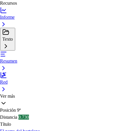
Recursos
Informe
Texto
Resumen
Red
Ver más
Posición
9ª
Distancia
0.730
Título