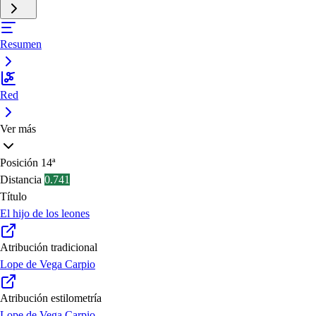
Resumen
Red
Ver más
Posición
14ª
Distancia
0.741
Título
El hijo de los leones
Atribución tradicional
Lope de Vega Carpio
Atribución estilometría
Lope de Vega Carpio