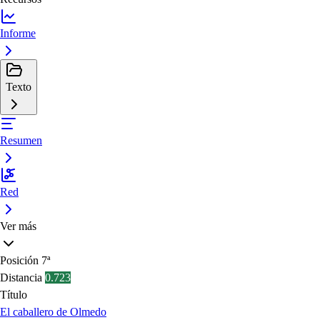
Informe
Texto
Resumen
Red
Ver más
Posición
7ª
Distancia
0.723
Título
El caballero de Olmedo