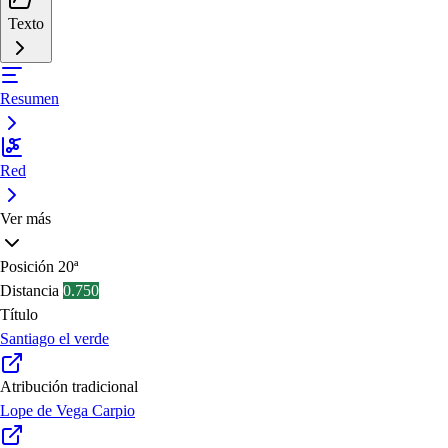
Texto
Resumen
Red
Ver más
Posición
20ª
Distancia
0.750
Título
Santiago el verde
Atribución tradicional
Lope de Vega Carpio