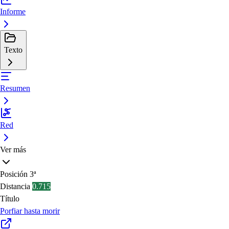
Informe
Texto
Resumen
Red
Ver más
Posición
3ª
Distancia
0.715
Título
Porfiar hasta morir