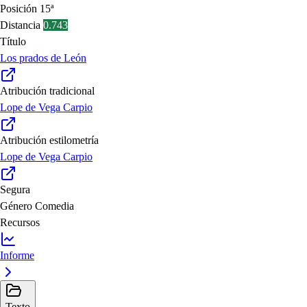
Posición
15ª
Distancia
0.743
Título
Los prados de León
Atribución tradicional
Lope de Vega Carpio
Atribución estilometría
Lope de Vega Carpio
Segura
Género
Comedia
Recursos
Informe
Texto