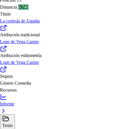
Posición
13ª
Distancia
0.740
Título
La cortesía de España
Atribución tradicional
Lope de Vega Carpio
Atribución estilometría
Lope de Vega Carpio
Segura
Género
Comedia
Recursos
Informe
Texto