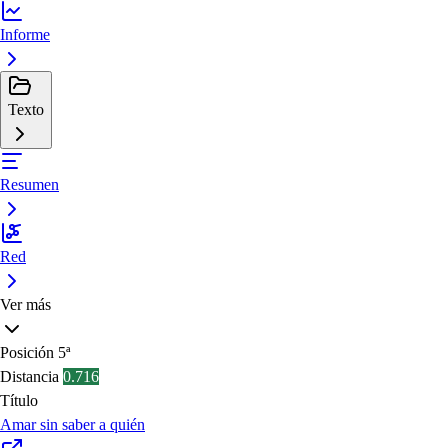
Informe
Texto
Resumen
Red
Ver más
Posición
5ª
Distancia
0.716
Título
Amar sin saber a quién