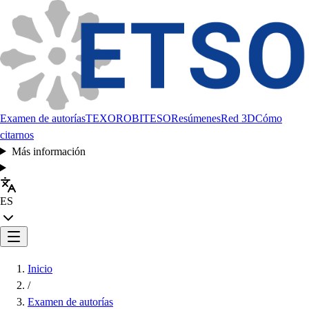
Examen de autorías
TEXORO
BITESO
Resúmenes
Red 3D
Cómo
citarnos
Más información
ES
Inicio
/
Examen de autorías