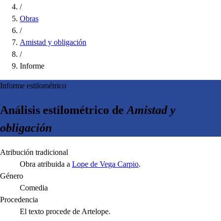
/
Obras
/
Amistad y obligación
/
Informe
Informe estilométrico
Análisis estilométrico de
Amistad y
obligación
Atribución tradicional
Obra atribuida a
Lope de Vega Carpio
.
Género
Comedia
Procedencia
El texto procede de Artelope.