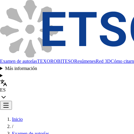
Examen de autorías
TEXORO
BITESO
Resúmenes
Red 3D
Cómo citarn
Más información
ES
Inicio
/
Examen de autorías