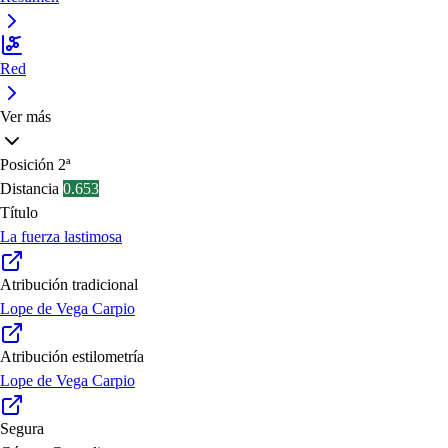
Red
Ver más
Posición
2ª
Distancia
0.653
Título
La fuerza lastimosa
Atribución tradicional
Lope de Vega Carpio
Atribución estilometría
Lope de Vega Carpio
Segura