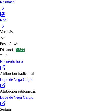
Resumen
Red
Ver más
Posición
4ª
Distancia
0.677
Título
El cuerdo loco
Atribución tradicional
Lope de Vega Carpio
Atribución estilometría
Lope de Vega Carpio
Segura