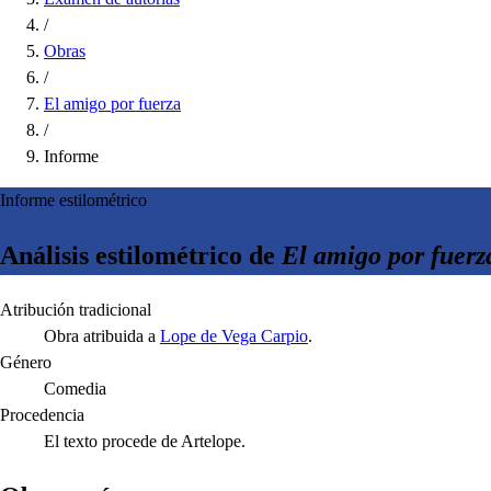
/
Obras
/
El amigo por fuerza
/
Informe
Informe estilométrico
Análisis estilométrico de
El amigo por fuerz
Atribución tradicional
Obra atribuida a
Lope de Vega Carpio
.
Género
Comedia
Procedencia
El texto procede de Artelope.