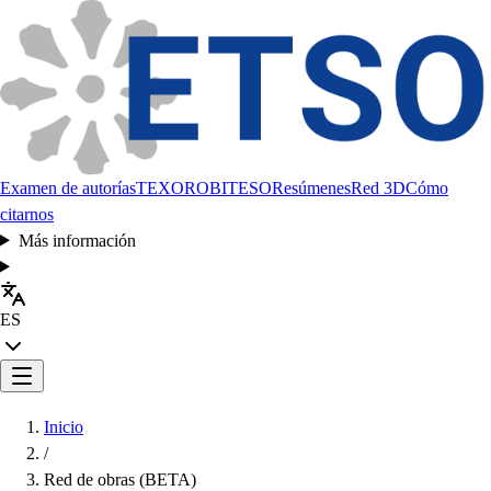
Examen de autorías
TEXORO
BITESO
Resúmenes
Red 3D
Cómo
citarnos
Más información
ES
Inicio
/
Red de obras (BETA)