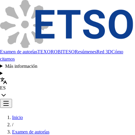
Examen de autorías
TEXORO
BITESO
Resúmenes
Red 3D
Cómo
citarnos
Más información
ES
Inicio
/
Examen de autorías