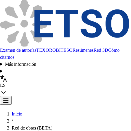
Examen de autorías
TEXORO
BITESO
Resúmenes
Red 3D
Cómo
citarnos
Más información
ES
Inicio
/
Red de obras (BETA)