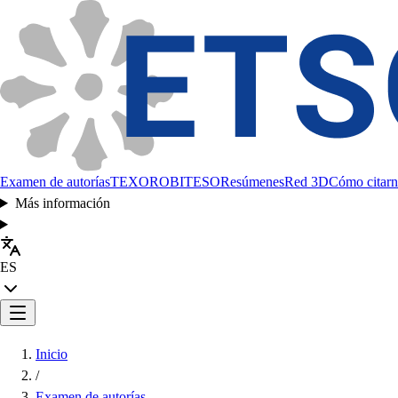
Examen de autorías
TEXORO
BITESO
Resúmenes
Red 3D
Cómo citarn
Más información
ES
Inicio
/
Examen de autorías