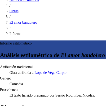
/
Obras
/
El amor bandolero
/
Informe
Informe estilométrico
Análisis estilométrico de
El amor bandolero
Atribución tradicional
Obra atribuida a
Lope de Vega Carpio
.
Género
Comedia
Procedencia
El texto ha sido preparado por Sergio Rodríguez Nicolás.