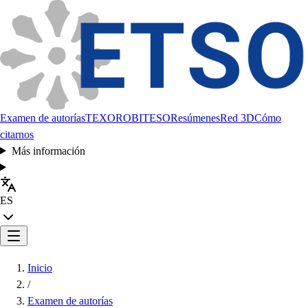
Examen de autorías
TEXORO
BITESO
Resúmenes
Red 3D
Cómo
citarnos
Más información
ES
Inicio
/
Examen de autorías