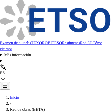
Examen de autorías
TEXORO
BITESO
Resúmenes
Red 3D
Cómo
citarnos
Más información
ES
Inicio
/
Red de obras (BETA)