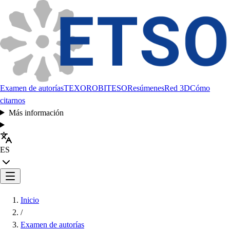
Examen de autorías
TEXORO
BITESO
Resúmenes
Red 3D
Cómo
citarnos
Más información
ES
Inicio
/
Examen de autorías