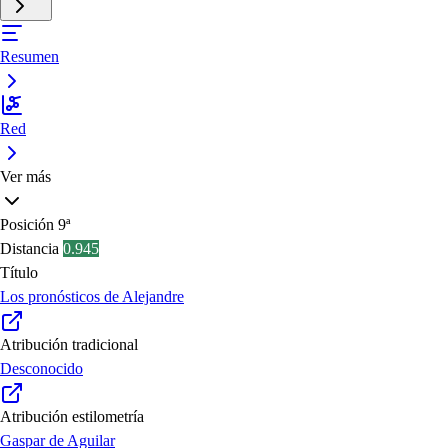
Resumen
Red
Ver más
Posición
9ª
Distancia
0.945
Título
Los pronósticos de Alejandre
Atribución tradicional
Desconocido
Atribución estilometría
Gaspar de Aguilar