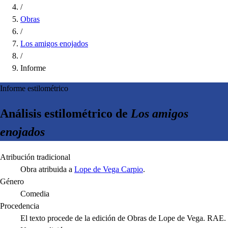
/
Obras
/
Los amigos enojados
/
Informe
Informe estilométrico
Análisis estilométrico de
Los amigos
enojados
Atribución tradicional
Obra atribuida a
Lope de Vega Carpio
.
Género
Comedia
Procedencia
El texto procede de la edición de Obras de Lope de Vega. RAE.