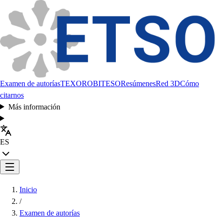
Examen de autorías
TEXORO
BITESO
Resúmenes
Red 3D
Cómo
citarnos
Más información
ES
Inicio
/
Examen de autorías