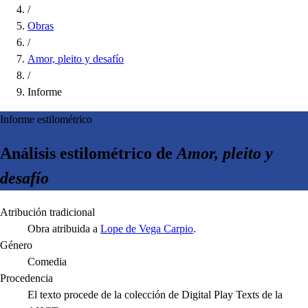
/
Obras
/
Amor, pleito y desafío
/
Informe
Informe estilométrico
Análisis estilométrico de
Amor, pleito y
desafío
Atribución tradicional
Obra atribuida a
Lope de Vega Carpio
.
Género
Comedia
Procedencia
El texto procede de la colección de Digital Play Texts de la