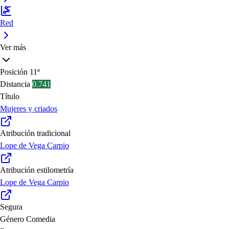
Red
Ver más
Posición
11ª
Distancia
0.741
Título
Mujeres y criados
Atribución tradicional
Lope de Vega Carpio
Atribución estilometría
Lope de Vega Carpio
Segura
Género
Comedia