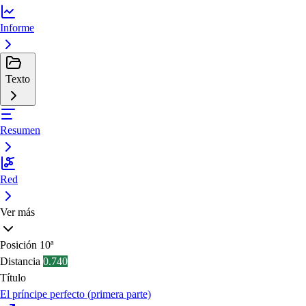
Informe
Texto
Resumen
Red
Ver más
Posición
10ª
Distancia
0.740
Título
El príncipe perfecto (primera parte)