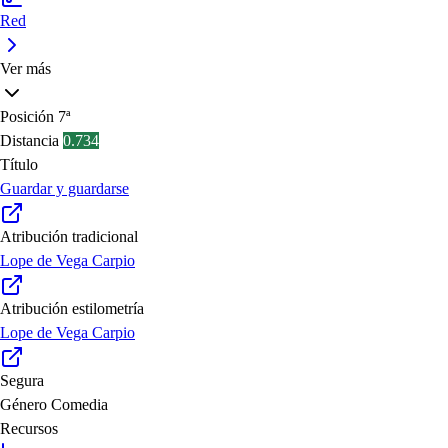
Red
Ver más
Posición
7ª
Distancia
0.734
Título
Guardar y guardarse
Atribución tradicional
Lope de Vega Carpio
Atribución estilometría
Lope de Vega Carpio
Segura
Género
Comedia
Recursos