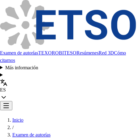
Examen de autorías
TEXORO
BITESO
Resúmenes
Red 3D
Cómo
citarnos
Más información
ES
Inicio
/
Examen de autorías