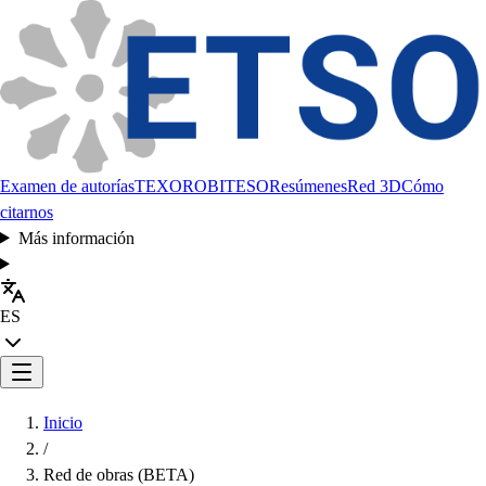
Examen de autorías
TEXORO
BITESO
Resúmenes
Red 3D
Cómo
citarnos
Más información
ES
Inicio
/
Red de obras (BETA)