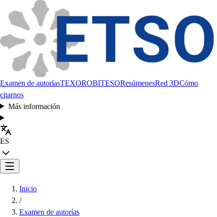
Examen de autorías
TEXORO
BITESO
Resúmenes
Red 3D
Cómo
citarnos
Más información
ES
Inicio
/
Examen de autorías