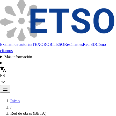
Examen de autorías
TEXORO
BITESO
Resúmenes
Red 3D
Cómo
citarnos
Más información
ES
Inicio
/
Red de obras (BETA)