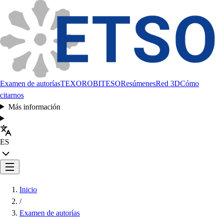
Examen de autorías
TEXORO
BITESO
Resúmenes
Red 3D
Cómo
citarnos
Más información
ES
Inicio
/
Examen de autorías