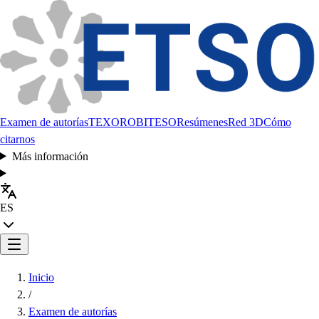
Examen de autorías
TEXORO
BITESO
Resúmenes
Red 3D
Cómo
citarnos
Más información
ES
Inicio
/
Examen de autorías