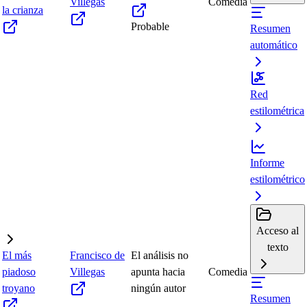
Villegas
Comedia
la crianza
Probable
Resumen
automático
Red
estilométrica
Informe
estilométrico
Acceso al
texto
El más
Francisco de
El análisis no
piadoso
Villegas
apunta hacia
Comedia
troyano
ningún autor
Resumen