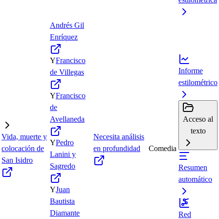
Andrés Gil
Enríquez
Y
Francisco
Informe
de Villegas
estilométrico
Y
Francisco
de
Avellaneda
Acceso al
texto
Vida, muerte y
Necesita análisis
Y
Pedro
colocación de
en profundidad
Comedia
Lanini y
San Isidro
Sagredo
Resumen
automático
Y
Juan
Bautista
Diamante
Red