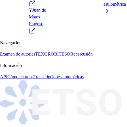
estilométrica
Y
Juan de
Matos
Fragoso
Navegación
Examen de autorías
TEXORO
BITESO
Repercusión
Información
API
Cómo citarnos
Transcripciones automáticas