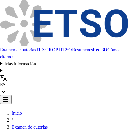
Examen de autorías
TEXORO
BITESO
Resúmenes
Red 3D
Cómo
citarnos
Más información
ES
Inicio
/
Examen de autorías