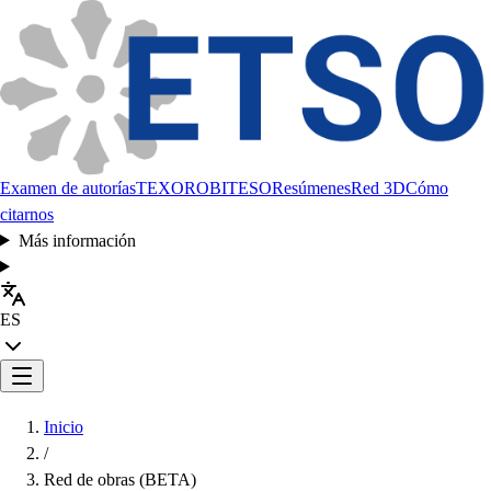
Examen de autorías
TEXORO
BITESO
Resúmenes
Red 3D
Cómo
citarnos
Más información
ES
Inicio
/
Red de obras (BETA)