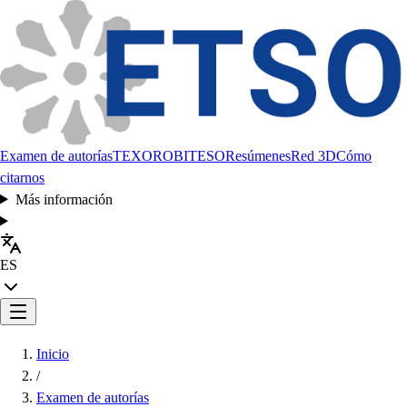
Examen de autorías
TEXORO
BITESO
Resúmenes
Red 3D
Cómo
citarnos
Más información
ES
Inicio
/
Examen de autorías