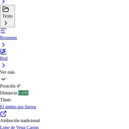
Texto
Resumen
Red
Ver más
Posición
4ª
Distancia
0.696
Título
El amigo por fuerza
Atribución tradicional
Lope de Vega Carpio