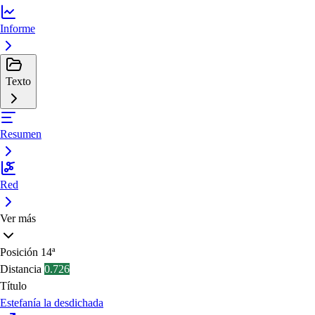
Informe
Texto
Resumen
Red
Ver más
Posición
14ª
Distancia
0.726
Título
Estefanía la desdichada