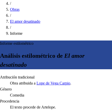
/
Obras
/
El amor desatinado
/
Informe
Informe estilométrico
Análisis estilométrico de
El amor
desatinado
Atribución tradicional
Obra atribuida a
Lope de Vega Carpio
.
Género
Comedia
Procedencia
El texto procede de Artelope.