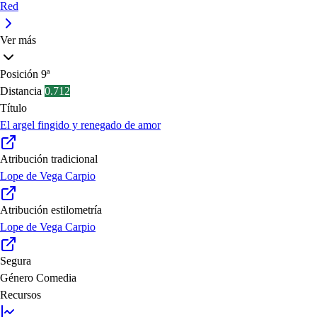
Red
Ver más
Posición
9ª
Distancia
0.712
Título
El argel fingido y renegado de amor
Atribución tradicional
Lope de Vega Carpio
Atribución estilometría
Lope de Vega Carpio
Segura
Género
Comedia
Recursos