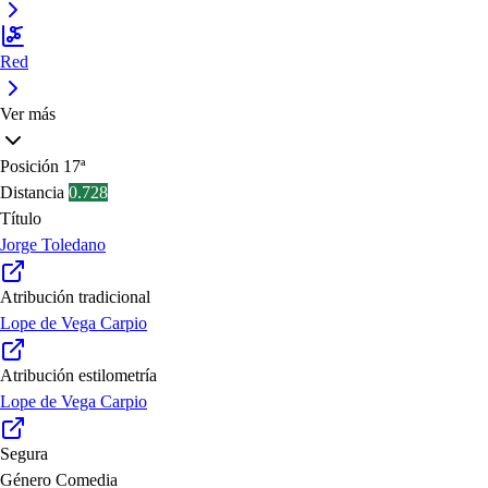
Red
Ver más
Posición
17ª
Distancia
0.728
Título
Jorge Toledano
Atribución tradicional
Lope de Vega Carpio
Atribución estilometría
Lope de Vega Carpio
Segura
Género
Comedia