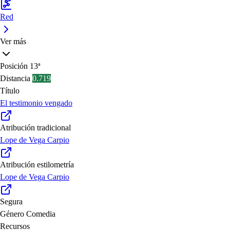
Red
Ver más
Posición
13ª
Distancia
0.719
Título
El testimonio vengado
Atribución tradicional
Lope de Vega Carpio
Atribución estilometría
Lope de Vega Carpio
Segura
Género
Comedia
Recursos