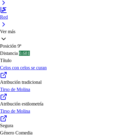
Red
Ver más
Posición
9ª
Distancia
0.681
Título
Celos con celos se curan
Atribución tradicional
Tirso de Molina
Atribución estilometría
Tirso de Molina
Segura
Género
Comedia