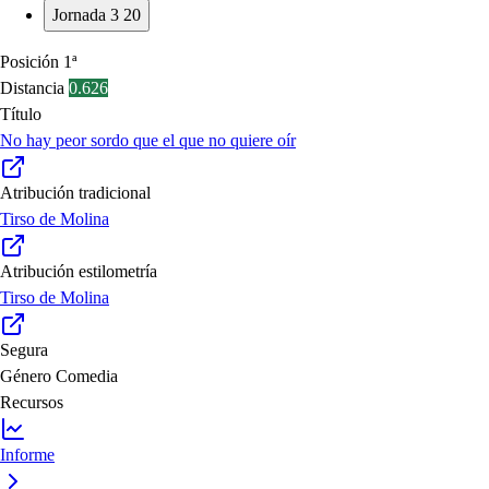
Jornada 3
20
Posición
1ª
Distancia
0.626
Título
No hay peor sordo que el que no quiere oír
Atribución tradicional
Tirso de Molina
Atribución estilometría
Tirso de Molina
Segura
Género
Comedia
Recursos
Informe