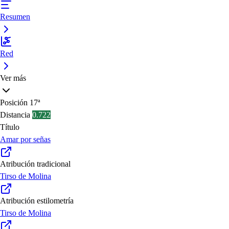
Resumen
Red
Ver más
Posición
17ª
Distancia
0.722
Título
Amar por señas
Atribución tradicional
Tirso de Molina
Atribución estilometría
Tirso de Molina