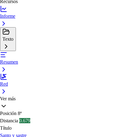
Recursos
Informe
Texto
Resumen
Red
Ver más
Posición
8ª
Distancia
0.679
Título
Santo y sastre