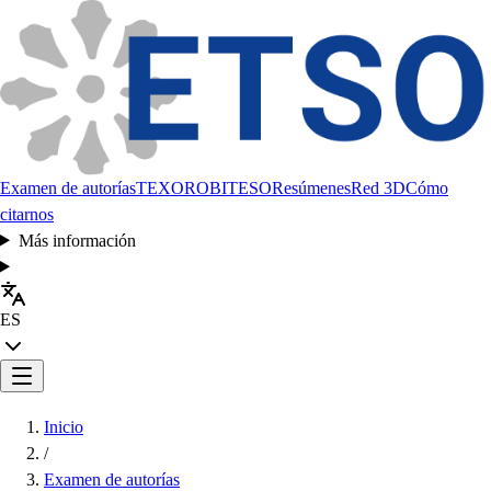
Examen de autorías
TEXORO
BITESO
Resúmenes
Red 3D
Cómo
citarnos
Más información
ES
Inicio
/
Examen de autorías