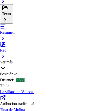
Texto
Resumen
Red
Ver más
Posición
4ª
Distancia
0.630
Título
La villana de Vallecas
Atribución tradicional
Tirso de Molina