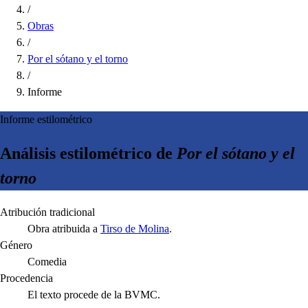
/
Obras
/
Por el sótano y el torno
/
Informe
Informe estilométrico
Análisis estilométrico de
Por el sótano y el
torno
Atribución tradicional
Obra atribuida a
Tirso de Molina
.
Género
Comedia
Procedencia
El texto procede de la BVMC.