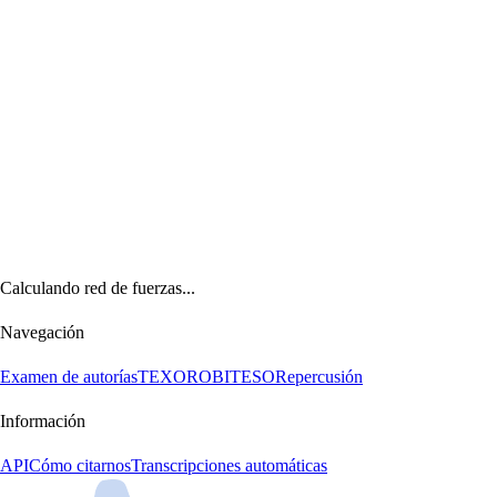
Calculando red de fuerzas...
Navegación
Examen de autorías
TEXORO
BITESO
Repercusión
Información
API
Cómo citarnos
Transcripciones automáticas