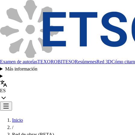
Examen de autorías
TEXORO
BITESO
Resúmenes
Red 3D
Cómo citarn
Más información
ES
Inicio
/
Red de obras (BETA)