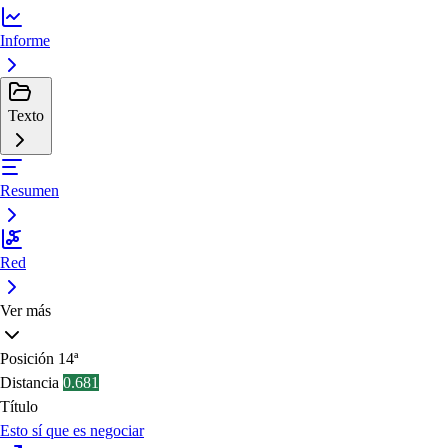
Informe
Texto
Resumen
Red
Ver más
Posición
14ª
Distancia
0.681
Título
Esto sí que es negociar