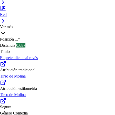
Red
Ver más
Posición
17ª
Distancia
0.687
Título
El pretendiente al revés
Atribución tradicional
Tirso de Molina
Atribución estilometría
Tirso de Molina
Segura
Género
Comedia