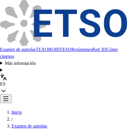
Examen de autorías
TEXORO
BITESO
Resúmenes
Red 3D
Cómo
citarnos
Más información
ES
Inicio
/
Examen de autorías