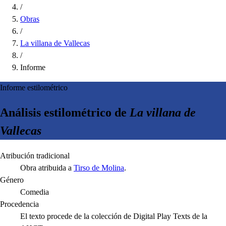
/
Obras
/
La villana de Vallecas
/
Informe
Informe estilométrico
Análisis estilométrico de
La villana de
Vallecas
Atribución tradicional
Obra atribuida a
Tirso de Molina
.
Género
Comedia
Procedencia
El texto procede de la colección de Digital Play Texts de la