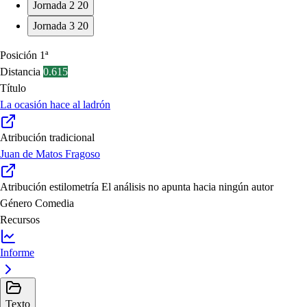
Jornada 2
20
Jornada 3
20
Posición
1ª
Distancia
0.615
Título
La ocasión hace al ladrón
Atribución tradicional
Juan de Matos Fragoso
Atribución estilometría
El análisis no apunta hacia ningún autor
Género
Comedia
Recursos
Informe
Texto