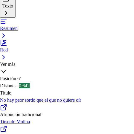
Texto
Resumen
Red
Ver más
Posición
6ª
Distancia
0.642
Título
No hay peor sordo que el que no quiere oír
Atribución tradicional
Tirso de Molina